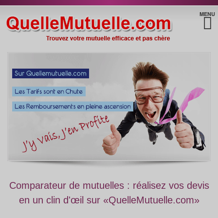
Devis Comparatif
MENU
Mutuelles Partenaires
Assurance APRIL
Mutuelle MMC
Mutuelle SMAM
Assurance COVEA RISKS
Assurances VIVENS
Assurance SWISSLIFE
France Mutuelle
Assurances ASAF
Assurance GENERALI
Comparateur de mutuelles : réalisez vos devis
Exemples de Remboursements
en un clin d'œil sur «QuelleMutuelle.com»
Nos Mutuelles