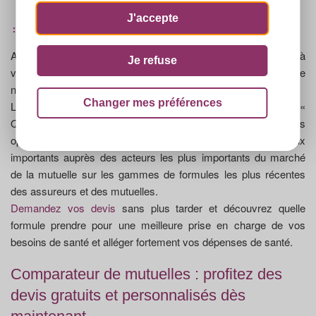
économies substantielles
J'accepte
etc ...
Au final, il est facile de trouver quelle mutuelle santé choisir, à
Je refuse
votre départ à la retraite, durant la vie active, ou à chaque
nouvelle étape de la vie courante.
Changer mes préférences
L'utilité d'un comparatif mutuelles réalisé sur «
QuelleMutuelle.com » c'est que le site vous informe des
opportunités d'être mieux remboursé en cas de frais médicaux
importants auprès des acteurs les plus importants du marché
de la mutuelle sur les gammes de formules les plus récentes
des assureurs et des mutuelles.
Demandez vos devis
sans plus tarder et découvrez quelle
formule prendre pour une meilleure prise en charge de vos
besoins de santé et alléger fortement vos dépenses de santé.
Comparateur de mutuelles : profitez des
devis gratuits et personnalisés dès