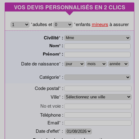
Mutuelle Familiale
VOS DEVIS PERSONNALISÉS EN 2 CLICS
Mutuelle Senior
Mutuelle Hospitalisation
*
adultes et
*
enfants
mineurs
à assurer
Mutuelle maternité
Civilité
*
:
Mutuelle Dentaire
Nom
*
:
Mutuelle Orthodontie
Prénom
*
:
Mutuelle Optique
Date de naissance
*
:
Mutuelle TNS
Catégorie
*
:
Contacts
Code postal
*
:
Ville
*
:
No et voie :
Téléphone :
Email
*
:
Date d'effet
*
: