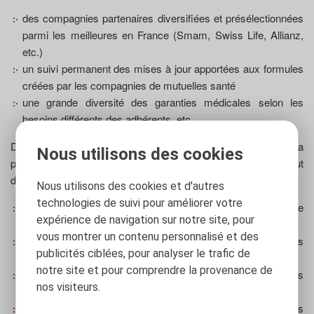
des compagnies partenaires diversifiées et présélectionnées
parmi les meilleures en France (Smam, Swiss Life, Allianz,
etc.)
un suivi permanent des mises à jour apportées aux formules
créées par les compagnies de mutuelles santé
une grande diversité des garanties médicales selon les
besoins différents des adhérents, etc.
De plus, ce comparateur de mutuelles en ligne prévoit la
Nous utilisons des cookies
présentation des fiches techniques téléchargeables dans le but
de renseigner très précisément les assurés sur :
Nous utilisons des cookies et d'autres
technologies de suivi pour améliorer votre
les plafonds des remboursements pratiqués avec chaque
expérience de navigation sur notre site, pour
variante de complémentaire santé
vous montrer un contenu personnalisé et des
les conditions d'adhésion et de prise en charge des frais
publicités ciblées, pour analyser le trafic de
médicaux par les assureurs
notre site et pour comprendre la provenance de
l'existence ou non de délais de carence à la souscription des
nos visiteurs.
garanties
l'éventualité de profiter d'une promotion et de réaliser des